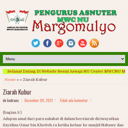
Selamat Datang Di Website Resmi Aswaja NU Center MWCNU Marg
Home
» » Ziarah Kubur
Ziarah Kubur
de badruns
Desember 09, 2021
Tidak ada komentar
(bagian 3 )
Adapun amal dari para sahabat di dalam berziarah diriwayatkan
Sayidina Umar bin Khottob.ra ketika keluar ke masjid Nabawy dan