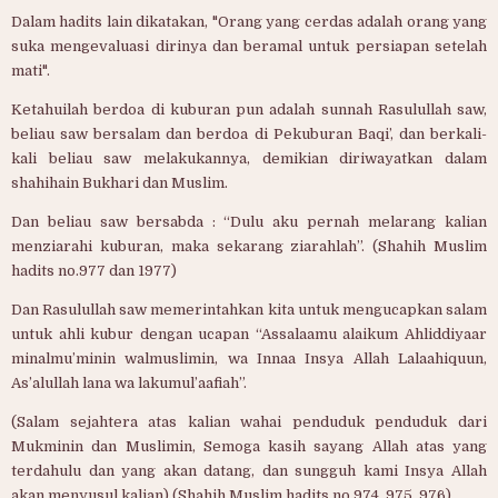
Dalam hadits lain dikatakan, "Orang yang cerdas adalah orang yang
suka mengevaluasi dirinya dan beramal untuk persiapan setelah
mati".
Ketahuilah berdoa di kuburan pun adalah sunnah Rasulullah saw,
beliau saw bersalam dan berdoa di Pekuburan Baqi’, dan berkali-
kali beliau saw melakukannya, demikian diriwayatkan dalam
shahihain Bukhari dan Muslim.
Dan beliau saw bersabda : “Dulu aku pernah melarang kalian
menziarahi kuburan, maka sekarang ziarahlah”. (Shahih Muslim
hadits no.977 dan 1977)
Dan Rasulullah saw memerintahkan kita untuk mengucapkan salam
untuk ahli kubur dengan ucapan “Assalaamu alaikum Ahliddiyaar
minalmu’minin walmuslimin, wa Innaa Insya Allah Lalaahiquun,
As’alullah lana wa lakumul’aafiah”.
(Salam sejahtera atas kalian wahai penduduk penduduk dari
Mukminin dan Muslimin, Semoga kasih sayang Allah atas yang
terdahulu dan yang akan datang, dan sungguh kami Insya Allah
akan menyusul kalian) (Shahih Muslim hadits no 974, 975, 976).