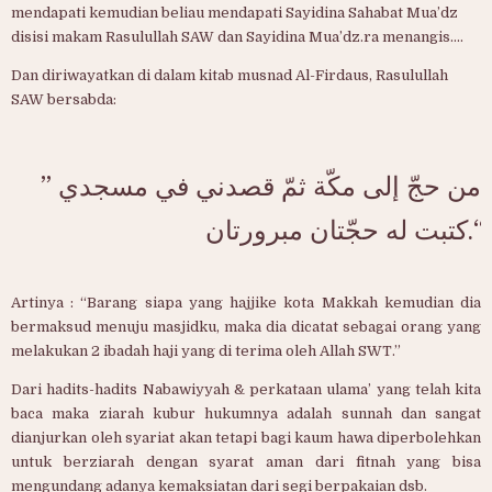
mendapati kemudian beliau mendapati Sayidina Sahabat Mua’dz
disisi makam Rasulullah SAW dan Sayidina Mua’dz.ra menangis….
Dan diriwayatkan di dalam kitab musnad Al-Firdaus, Rasulullah
SAW bersabda:
” من حجّ إلى مكّة ثمّ قصدني في مسجدي
كتبت له حجّتان مبرورتان.“
Artinya : “Barang siapa yang hajjike kota Makkah kemudian dia
bermaksud menuju masjidku, maka dia dicatat sebagai orang yang
melakukan 2 ibadah haji yang di terima oleh Allah SWT.”
Dari hadits-hadits Nabawiyyah & perkataan ulama’ yang telah kita
baca maka ziarah kubur hukumnya adalah sunnah dan sangat
dianjurkan oleh syariat akan tetapi bagi kaum hawa diperbolehkan
untuk berziarah dengan syarat aman dari fitnah yang bisa
mengundang adanya kemaksiatan dari segi berpakaian dsb.