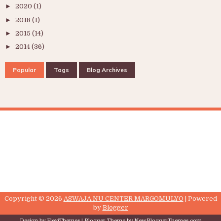
►
2020
(1)
►
2018
(1)
►
2015
(14)
►
2014
(36)
Popular
Tags
Blog Archives
Copyright ©
2026
ASWAJA NU CENTER MARGOMULYO
| Powered
by
Blogger
Design by
FlexiThemes
| Blogger Theme by
NewBloggerThemes.com