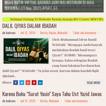
NGAJI RUTIN VIRTUAL ||ADABUL ALIM WAL MUTA'ALIM DI AULA
NGAJI RUTIN VIRTUAL ADABUL ALIM WAL MUTA ALIM DI AULA
Shodaqoh
Ngaji Rutin Ahad Pagi IPNU/IPPNU Ranting Ngelo
MATAWALI (21 Nop. 2021) #PART_63
IPNU/IPPNU Margomulo dan Kalangan
MATAWALI 17 Nop. 2021
Ngaji Rutin MATAWALI
Ngaji Rutin Muslimat NU Jipangulu
MUJAHADAH
Selamat Datang Di Website Resmi Aswaja NU Center MWCNU M
DALIL QIYAS DALAM IBADAH
de badruns
Juli 12, 2024
Berita
,
Kajian
,
Makalah
Tidak ada komentar
Oleh: Muhammad Idrus Ramli
WAHABI: “Mengapa Anda banyak
melakukan ibadah hasil teori
Qiyas?” SUNNI: “Memangnya
kenapa, kalau sebagian ibadah
yang kami lakukan berdasarkan
dalil Qiyas?” WAHABI: “Ya jelas sesat, karena dalam kaedah fiqih
dijelask...
READ MORE
Share:
Karena Buku "Surat Yasin" Saya Tahu Ust Yazid Jawas
de badruns
Juli 12, 2024
Berita
,
Makalah
Tidak ada komentar