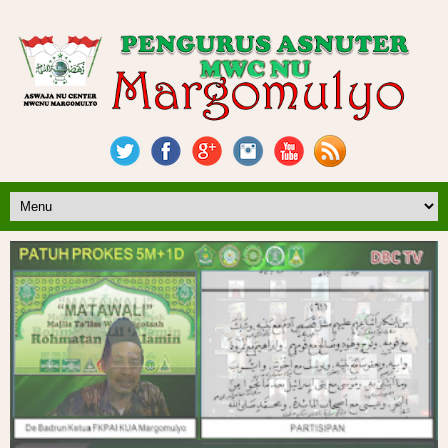
Ngaji Rutin Muslimat NU Tolu Ranting Ngelo||Bab Fadhilah