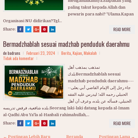
mengamalkannya.Siapakah yang
paling takut kepada Allah dan
pewaris para nabi? 'Ulama.Kapan
Organisasi NU didirikan?Tgl...
READ MORE
Share:
Bermadzhablah sesuai madzhab penduduk daerahmu
de badruns
Februari 23, 2024
Berita
,
Kajian
,
Makalah
Tidak ada komentar
تمذهب بمذهب أهل
بلدكBermadzhablah sesuai
madzhab penduduk daerahmu----
--جاء رجل إلى الإمام القاضي أبي يعلى
الحنبلي رحمه الله؛ ليدرس عليه الفقه
الحنبلي، فسأله عن بلده، وعرف أن أهل
بلده شافعية، فرفض تدريسه.Seorang laki-laki datang kepada al-Imam
al-Qadhi Abu Ya'la al-Hanbali rahimahullah,...
READ MORE
Share:
← Postingan Lebih Baru
Beranda
Postingan Lama →