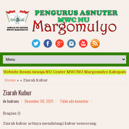
 Website Resmi Aswaja NU Center MWCNU Margomulyo Kabupaten B
Home
» » Ziarah Kubur
Ziarah Kubur
de badruns
Desember 09, 2021
Tidak ada komentar
(bagian 1)
Ziarah kubur artinya mendatangi kubur seseorang.