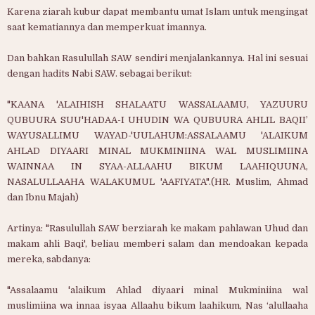
Karena ziarah kubur dapat membantu umat Islam untuk mengingat
saat kematiannya dan memperkuat imannya.
Dan bahkan Rasulullah SAW sendiri menjalankannya. Hal ini sesuai
dengan hadits Nabi SAW. sebagai berikut:
"KAANA 'ALAIHISH SHALAATU WASSALAAMU, YAZUURU
QUBUURA SUU'HADAA-I UHUDIN WA QUBUURA AHLIL BAQII’
WAYUSALLIMU WAYAD-'UULAHUM:ASSALAAMU 'ALAIKUM
AHLAD DIYAARI MINAL MUKMINIINA WAL MUSLIMIINA
WAINNAA IN SYAA-ALLAAHU BIKUM LAAHIQUUNA,
NASALULLAAHA WALAKUMUL 'AAFIYATA".(HR. Muslim, Ahmad
dan Ibnu Majah)
Artinya: "Rasulullah SAW berziarah ke makam pahlawan Uhud dan
makam ahli Baqi', beliau memberi salam dan mendoakan kepada
mereka, sabdanya:
"Assalaamu 'alaikum Ahlad diyaari minal Mukminiina wal
muslimiina wa innaa isyaa Allaahu bikum laahikum, Nas ‘alullaaha