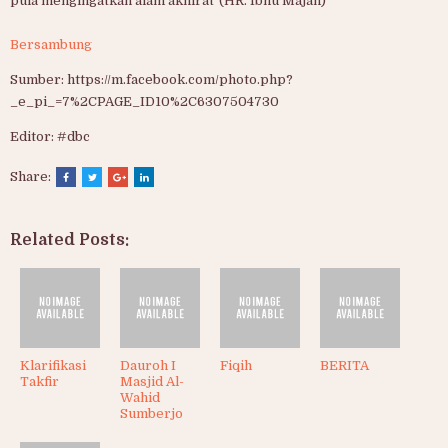
pula mengingatkan alam akhirat"(HR. Ibnu Majah)
Bersambung
Sumber: https://m.facebook.com/photo.php?
_e_pi_=7%2CPAGE_ID10%2C6307504730
Editor: #dbc
Share:
Related Posts:
Klarifikasi
Dauroh I
Fiqih
BERITA
Takfir
Masjid Al-
Wahid
Sumberjo