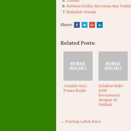
Tauhid
Rutinan Dzikir Bersama dan Tahli
Makalah Aswaja
Share:
Related Posts:
Jumlah Hari
Sahabat Nabi
Puasa Rojab
SAW
bertawasul
dengan Al
Fatihah
← Posting Lebih Baru