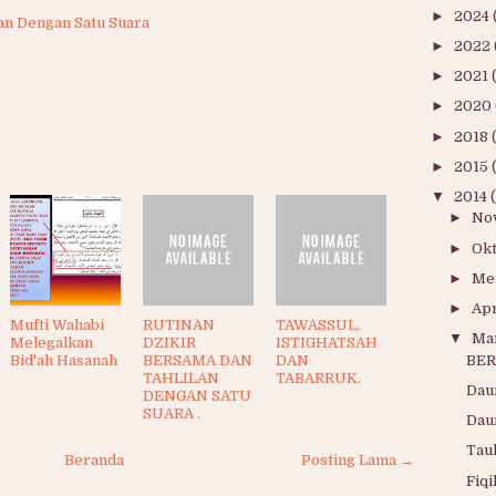
►
2024
lan Dengan Satu Suara
►
2022
►
2021
►
2020
►
2018
►
2015
▼
2014
►
No
►
Ok
►
Me
►
Apr
Mufti Wahabi
RUTINAN
TAWASSUL,
▼
Ma
Melegalkan
DZIKIR
ISTIGHATSAH
Bid'ah Hasanah
BERSAMA DAN
DAN
BER
TAHLILAN
TABARRUK.
Dau
DENGAN SATU
SUARA .
Dau
Tau
Beranda
Posting Lama →
Fiqi