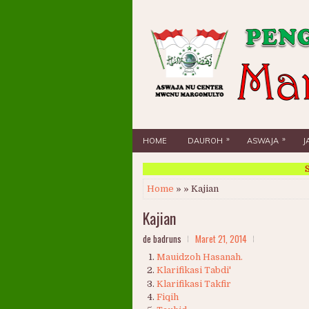
»
»
HOME
DAUROH
ASWAJA
J
Sel
Home
» » Kajian
Kajian
de badruns
Maret 21, 2014
Mauidzoh Hasanah.
Klarifikasi Tabdi'
Klarifikasi Takfir
Fiqih