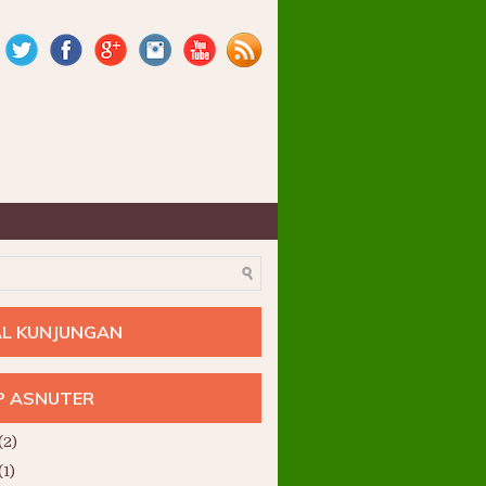
yo Kabupaten Bojonegoro Jawa Timur. =====> Lailatul Ijtima' 
L KUNJUNGAN
P ASNUTER
(2)
(1)