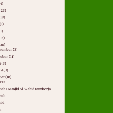
(4)
(23)
(18)
(1)
(1)
(14)
(36)
vember
(3)
tober
(11)
i
(3)
il
(3)
ret
(16)
ITA
roh I Masjid Al-Wahid Sumberjo
roh
hid
h