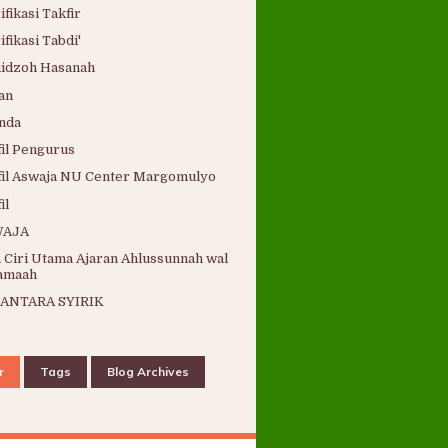
ifikasi Takfir
ifikasi Tabdi'
idzoh Hasanah
ian
nda
fil Pengurus
fil Aswaja NU Center Margomulyo
il
WAJA
a Ciri Utama Ajaran Ahlussunnah wal
amaah
ANTARA SYIRIK
r
Tags
Blog Archives