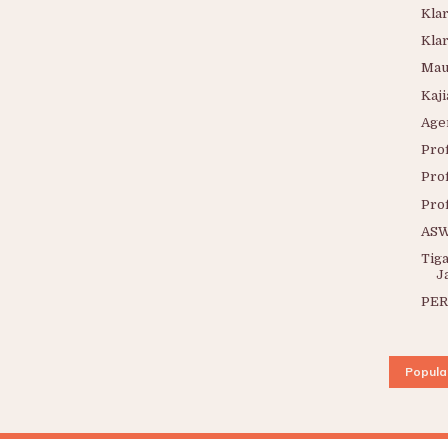
Klar
Klar
Mau
Kaj
Age
Pro
Pro
Prof
AS
Tig
J
PER
Popula