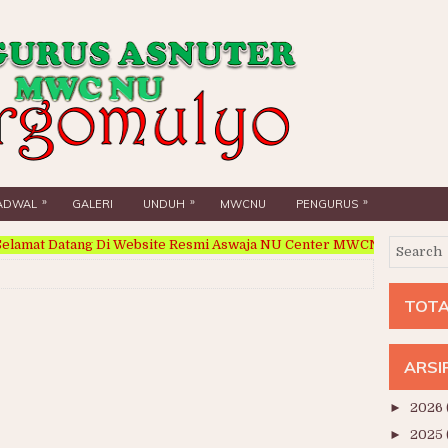
»
»
»
ADWAL
GALERI
UNDUH
MWCNU
PENGURUS
amat Datang Di Website Resmi Aswaja NU Center MWCNU Margomul
TOTA
ARSI
►
2026
►
2025